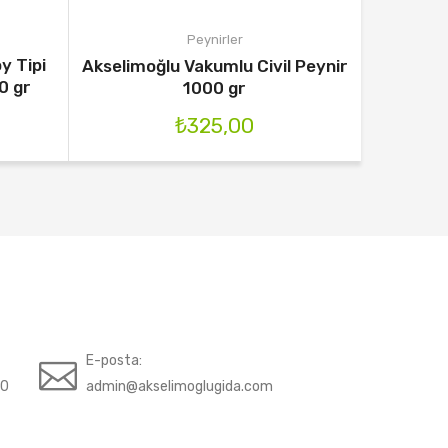
Peynirler
y Tipi
Kuru
Akselimoğlu Vakumlu Civil Peynir
0 gr
1000 gr
₺
325,00
E-posta:
70
admin@akselimoglugida.com