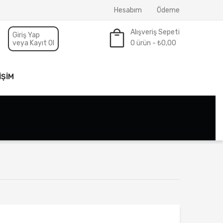
Hesabım
Ödeme
Alışveriş Sepeti
Giriş Yap
veya Kayıt Ol
0 ürün -
₺
0,00
Sepette ürün yok.
IŞIM