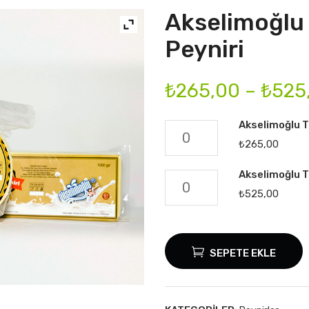
Akselimoğlu 
Peyniri
₺
265,00
–
₺
525
Akselimoğlu T
Akselimoğlu
₺
265,00
Taze
Kaşar
Akselimoğlu T
Akselimoğlu
Peyniri
₺
525,00
Taze
500
Kaşar
gr
Peyniri
adet
SEPETE EKLE
1000
gr
adet