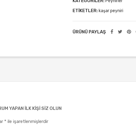
KATEGORILER:
Peynirler
ETIKETLER:
kaşar peyniri
ÜRÜNÜ PAYLAŞ
UM YAPAN ILK KIŞI SIZ OLUN
lar
*
ile işaretlenmişlerdir