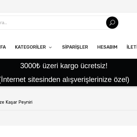
YFA
KATEGORILER
SIPARIŞLER
HESABIM
İLET
Tüm Ürünler
Tatlılar
Reçeller
Helvalar
Pekmezler
Pestil Çeşitleri
Yöresel Ürünler
Tereyağlar
Kaymaklar
Peynirler
Ballar
3000₺ üzeri kargo ücretsiz!
(İnternet sitesinden alışverişlerinize özel)
e Kaşar Peyniri