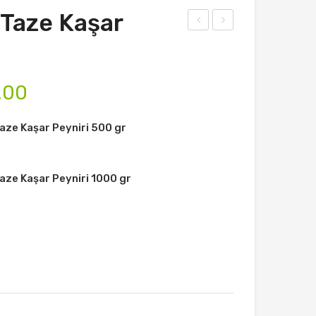
Taze Kaşar
ksel
ksel
imo
imo
ğlu
ğlu
,00
Ter
Taz
eya
e
aze Kaşar Peyniri 500 gr
ğı
Kaş
950
ar
gr
Pey
aze Kaşar Peyniri 1000 gr
niri
500
gr