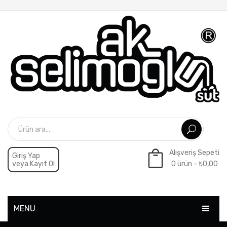
Alışveriş Sepeti
Giriş Yap
veya Kayıt Ol
0 ürün -
₺
0,00
Sepette ürün yok.
MENU