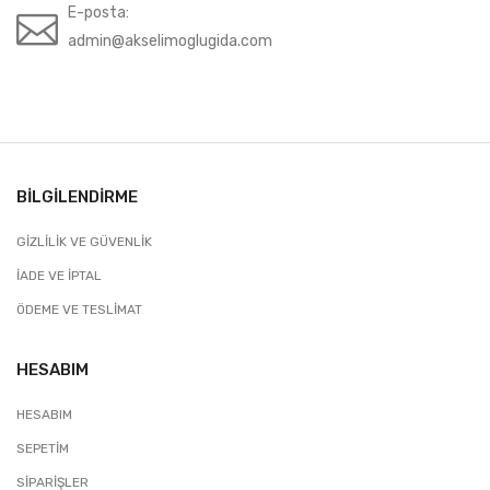
E-posta:
admin@akselimoglugida.com
BILGILENDIRME
GIZLILIK VE GÜVENLIK
İADE VE İPTAL
ÖDEME VE TESLIMAT
HESABIM
HESABIM
SEPETIM
SIPARIŞLER