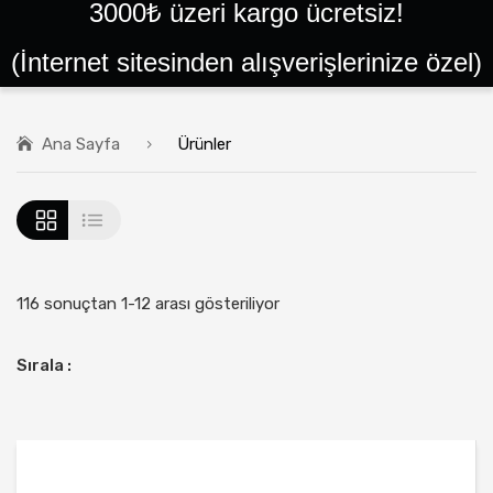
3000₺ üzeri kargo ücretsiz!
ANA SAYFA
(İnternet sitesinden alışverişlerinize özel)
SIPARIŞLER
GIRIŞ YAP VEYA KAYIT OL
Ana Sayfa
Ürünler
BALLAR
PEYNIRLER
KAYMAKLAR
TEREYAĞLAR
116 sonuçtan 1-12 arası gösteriliyor
PEKMEZLER
Sırala :
HELVALAR
PESTIL ÇEŞITLERI
YÖRESEL ÜRÜNLER