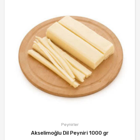
REÇELLER
HESABIM
İLETIŞIM
Peynirler
Akselimoğlu Dil Peyniri 1000 gr