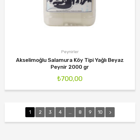
Peynirler
Akselimoğlu Salamura Köy Tipi Yağlı Beyaz
Peynir 2000 gr
₺
700,00
1
2
3
4
…
8
9
10