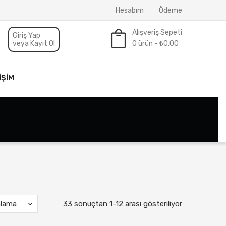
Hesabım
Ödeme
Alışveriş Sepeti
Giriş Yap
veya Kayıt Ol
0 ürün -
₺
0,00
Sepette ürün yok.
IŞIM
alama
33 sonuçtan 1-12 arası gösteriliyor