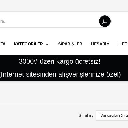
YFA
KATEGORILER
SIPARIŞLER
HESABIM
İLET
Tüm Ürünler
Tatlılar
Reçeller
Helvalar
Pekmezler
Pestil Çeşitleri
Yöresel Ürünler
Tereyağlar
Kaymaklar
Peynirler
Ballar
3000₺ üzeri kargo ücretsiz!
(İnternet sitesinden alışverişlerinize özel)
Sırala :
Varsayılan Sır