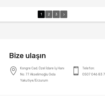
1
2
3
Bize ulaşın
Kongre Cad. Özel İdare İş Hanı
Telefon:
No: 77 Akselimoğlu Gıda
0507 046 83 
Yakutiye/Erzurum