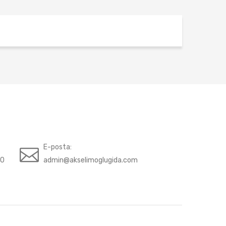
E-posta:
70
admin@akselimoglugida.com