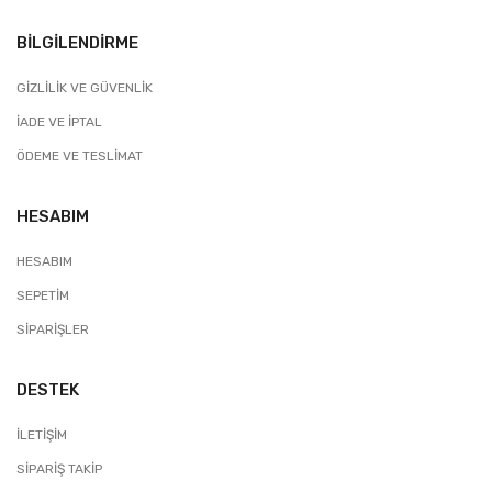
BILGILENDIRME
GIZLILIK VE GÜVENLIK
İADE VE İPTAL
ÖDEME VE TESLIMAT
HESABIM
HESABIM
SEPETIM
SIPARIŞLER
DESTEK
İLETIŞIM
SIPARIŞ TAKIP