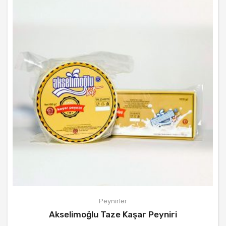
REÇELLER
HESABIM
İLETIŞIM
Peynirler
Akselimoğlu Taze Kaşar Peyniri