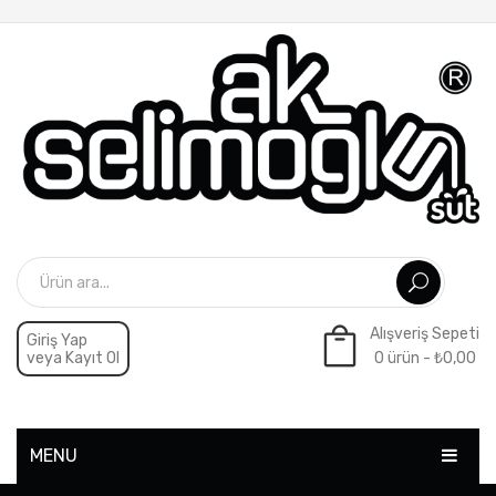
Alışveriş Sepeti
Giriş Yap
veya Kayıt Ol
0 ürün -
₺
0,00
Sepette ürün yok.
MENU