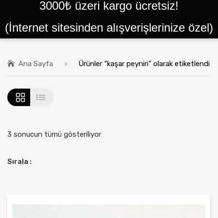
3000₺ üzeri kargo ücretsiz!
ANA SAYFA
(İnternet sitesinden alışverişlerinize özel)
SIPARIŞLER
GIRIŞ YAP VEYA KAYIT OL
Ana Sayfa
Ürünler “kaşar peyniri” olarak etiketlendi
BALLAR
PEYNIRLER
KAYMAKLAR
TEREYAĞLAR
3 sonucun tümü gösteriliyor
PEKMEZLER
Sırala :
HELVALAR
PESTIL ÇEŞITLERI
YÖRESEL ÜRÜNLER