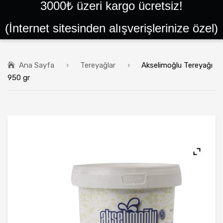
3000₺ üzeri kargo ücretsiz!
ANA SAYFA
(İnternet sitesinden alışverişlerinize özel)
SIPARIŞLER
GIRIŞ YAP VEYA KAYIT OL
Ana Sayfa
Tereyağlar
Akselimoğlu Tereyağı
BALLAR
950 gr
PEYNIRLER
KAYMAKLAR
TEREYAĞLAR
PEKMEZLER
HELVALAR
PESTIL ÇEŞITLERI
YÖRESEL ÜRÜNLER