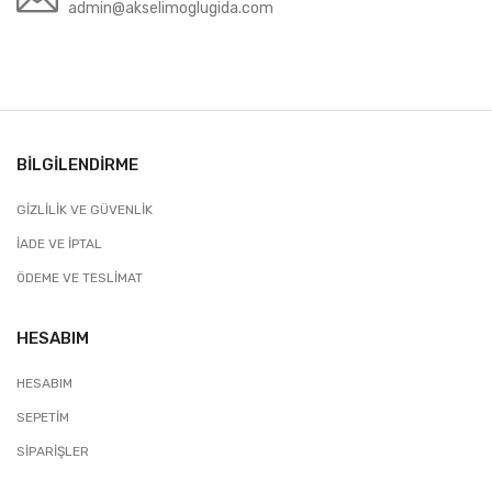
admin@akselimoglugida.com
BILGILENDIRME
GIZLILIK VE GÜVENLIK
İADE VE İPTAL
ÖDEME VE TESLIMAT
HESABIM
HESABIM
SEPETIM
SIPARIŞLER