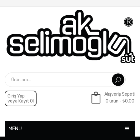
Alışveriş Sepeti
Giriş Yap
veya Kayıt Ol
0 ürün -
₺
0,00
Sepette ürün yok.
MENU