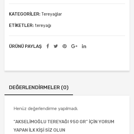
950
0 gr
Pey
gr
niri
KATEGORILER:
Tereyağlar
adet
ETIKETLER:
tereyağı
ÜRÜNÜ PAYLAŞ
DEĞERLENDIRMELER (0)
Henüz değerlendirme yapılmadı.
“AKSELIMOĞLU TEREYAĞI 950 GR” IÇIN YORUM
YAPAN ILK KIŞI SIZ OLUN