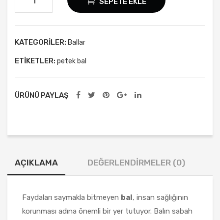
SEPETE EKLE
Tipi
0 gr
Şekersiz
Yağl
Petek
ı
Bal
KATEGORILER:
Ballar
Bey
1000
ETIKETLER:
petek bal
az
gr
Pey
adet
nir
ÜRÜNÜ PAYLAŞ
300
0 gr
AÇIKLAMA
DEĞERLENDIRMELER (0)
Faydaları saymakla bitmeyen
bal
, insan sağlığının
korunması adına önemli bir yer tutuyor. Balın sabah