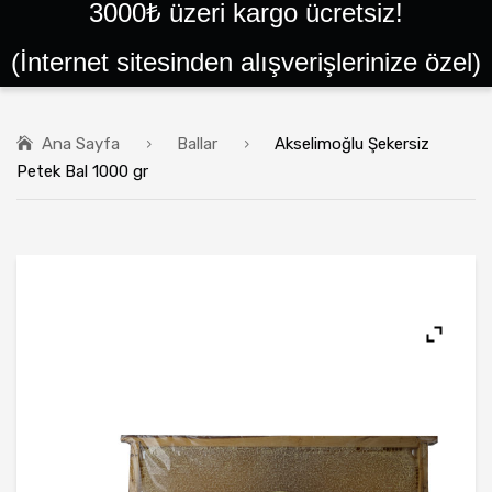
3000₺ üzeri kargo ücretsiz!
ANA SAYFA
(İnternet sitesinden alışverişlerinize özel)
SIPARIŞLER
GIRIŞ YAP VEYA KAYIT OL
Ana Sayfa
Ballar
Akselimoğlu Şekersiz
BALLAR
Petek Bal 1000 gr
PEYNIRLER
KAYMAKLAR
TEREYAĞLAR
PEKMEZLER
HELVALAR
PESTIL ÇEŞITLERI
YÖRESEL ÜRÜNLER