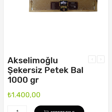
REÇELLER
HESABIM
İLETIŞIM
Akselimoğlu
ksel
ksel
Şekersiz Petek Bal
imo
imo
1000 gr
ğlu
ğlu
Sala
Pet
₺
1.400,00
mur
ek
a
Bal
Köy
100
Akselimoğlu