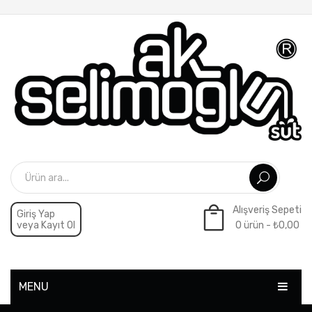
Alışveriş Sepeti
Giriş Yap
veya Kayıt Ol
0 ürün -
₺
0,00
Sepette ürün yok.
MENU