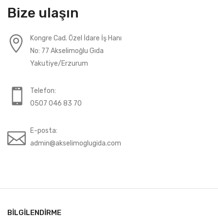
Bize ulaşın
Kongre Cad. Özel İdare İş Hanı
No: 77 Akselimoğlu Gıda
Yakutiye/Erzurum
Telefon:
0507 046 83 70
E-posta:
admin@akselimoglugida.com
BILGILENDIRME