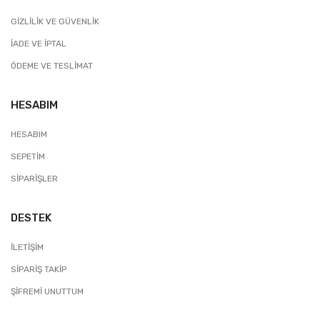
GIZLILIK VE GÜVENLIK
İADE VE İPTAL
ÖDEME VE TESLIMAT
HESABIM
HESABIM
SEPETIM
SIPARIŞLER
DESTEK
İLETIŞIM
SIPARIŞ TAKIP
ŞIFREMI UNUTTUM