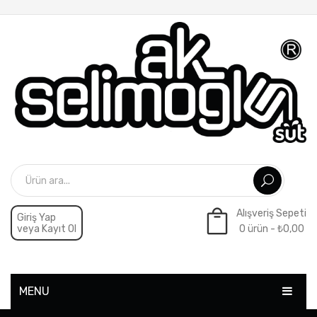
Alışveriş Sepeti
Giriş Yap
veya Kayıt Ol
0 ürün -
₺
0,00
Sepette ürün yok.
MENU