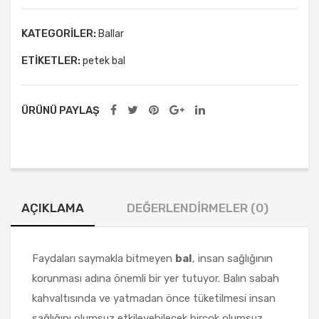
Bal
ek
Örg
1000
Bal
ü
KATEGORILER:
Ballar
gr
100
Pey
ETIKETLER:
petek bal
adet
0 gr
nir
100
0 gr
ÜRÜNÜ PAYLAŞ
AÇIKLAMA
DEĞERLENDIRMELER (0)
Faydaları saymakla bitmeyen
bal
, insan sağlığının
korunması adına önemli bir yer tutuyor. Balın sabah
kahvaltısında ve yatmadan önce tüketilmesi insan
sağlığını olumsuz etkileyebilecek birçok olumsuz