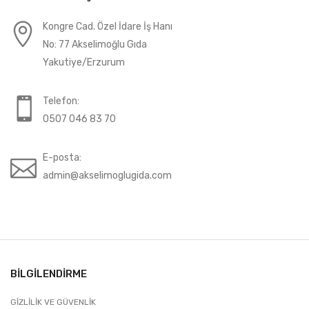
Kongre Cad. Özel İdare İş Hanı
No: 77 Akselimoğlu Gıda
Yakutiye/Erzurum
Telefon:
0507 046 83 70
E-posta:
admin@akselimoglugida.com
BILGILENDIRME
GIZLILIK VE GÜVENLIK