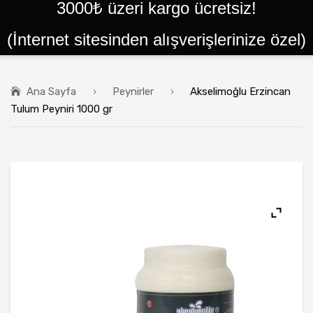
3000₺ üzeri kargo ücretsiz!
ANA SAYFA
(İnternet sitesinden alışverişlerinize özel)
SIPARIŞLER
GIRIŞ YAP VEYA KAYIT OL
Ana Sayfa
Peynirler
Akselimoğlu Erzincan
BALLAR
Tulum Peyniri 1000 gr
PEYNIRLER
KAYMAKLAR
TEREYAĞLAR
PEKMEZLER
HELVALAR
PESTIL ÇEŞITLERI
YÖRESEL ÜRÜNLER