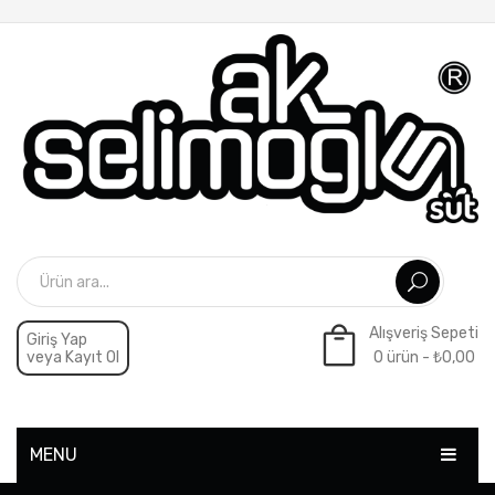
Alışveriş Sepeti
Giriş Yap
veya Kayıt Ol
0 ürün -
₺
0,00
Sepette ürün yok.
MENU