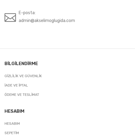
E-posta:
admin@akselimoglugida.com
BILGILENDIRME
GIZLILIK VE GÜVENLIK
İADE VE İPTAL
ÖDEME VE TESLIMAT
HESABIM
HESABIM
SEPETIM