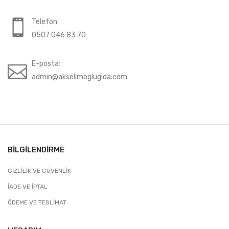
Telefon:
0507 046 83 70
E-posta:
admin@akselimoglugida.com
BILGILENDIRME
GIZLILIK VE GÜVENLIK
İADE VE İPTAL
ÖDEME VE TESLIMAT