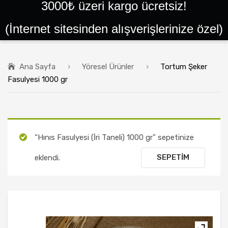
3000₺ üzeri kargo ücretsiz!
ANA SAYFA
(İnternet sitesinden alışverişlerinize özel)
SIPARIŞLER
GIRIŞ YAP VEYA KAYIT OL
Ana Sayfa
Yöresel Ürünler
Tortum Şeker
BALLAR
Fasulyesi 1000 gr
PEYNIRLER
KAYMAKLAR
TEREYAĞLAR
“Hınıs Fasulyesi (İri Taneli) 1000 gr” sepetinize
PEKMEZLER
SEPETIM
eklendi.
HELVALAR
PESTIL ÇEŞITLERI
YÖRESEL ÜRÜNLER