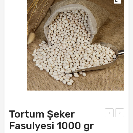
REÇELLER
HESABIM
İLETIŞIM
Tortum Şeker
ksel
ınıs
Fasulyesi 1000 gr
imo
Fas