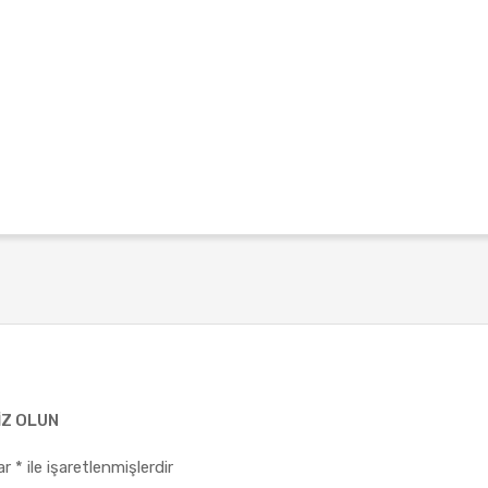
IZ OLUN
lar
*
ile işaretlenmişlerdir