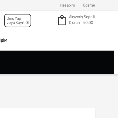
Hesabım
Ödeme
Alışveriş Sepeti
Giriş Yap
veya Kayıt Ol
0 ürün -
₺
0,00
Sepette ürün yok.
IŞIM