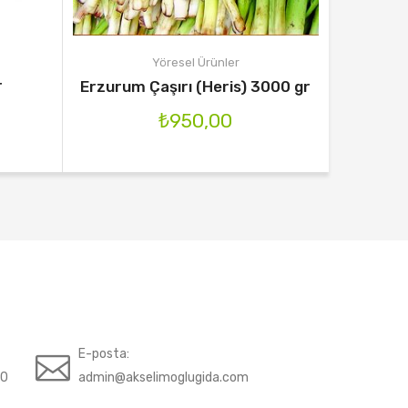
Yöresel Ürünler
r
Hınıs Fa
Erzurum Çaşırı (Heris) 3000 gr
₺
950,00
E-posta:
70
admin@akselimoglugida.com