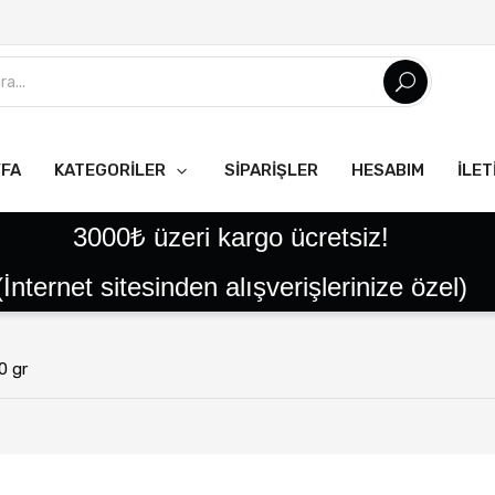
YFA
KATEGORILER
SIPARIŞLER
HESABIM
İLET
Tüm Ürünler
Tatlılar
Reçeller
Helvalar
Pekmezler
Pestil Çeşitleri
Yöresel Ürünler
Tereyağlar
Kaymaklar
Peynirler
Ballar
3000₺ üzeri kargo ücretsiz!
(İnternet sitesinden alışverişlerinize özel)
0 gr