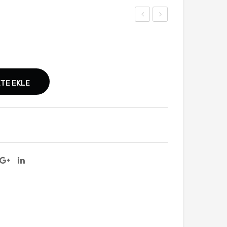
ay
olot
mak
Pey
225
niri
gr
100
TE EKLE
0 gr