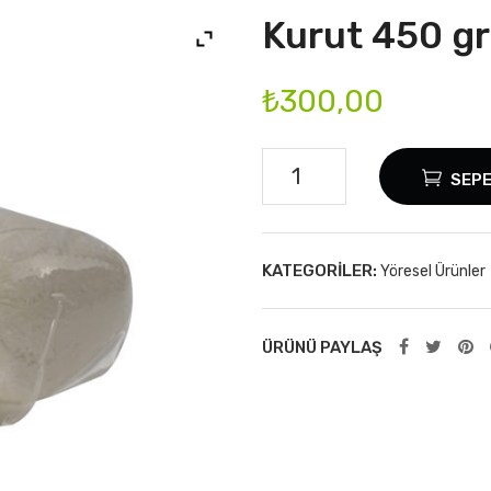
Kurut 450 gr
₺
300,00
Kurut
SEPE
450
gr
adet
KATEGORILER:
Yöresel Ürünler
ÜRÜNÜ PAYLAŞ