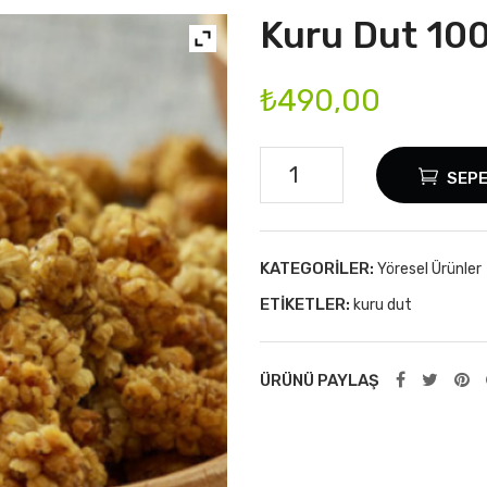
Kuru Dut 100
₺
490,00
Kuru
SEPE
Dut
1000
gr
KATEGORILER:
Yöresel Ürünler
adet
ETIKETLER:
kuru dut
ÜRÜNÜ PAYLAŞ