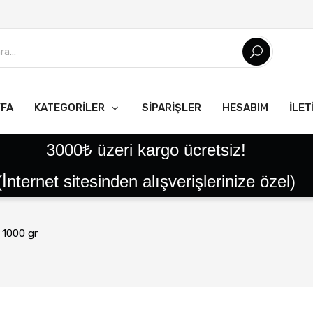
YFA
KATEGORILER
SIPARIŞLER
HESABIM
İLET
Tüm Ürünler
Tatlılar
Reçeller
Helvalar
Pekmezler
Pestil Çeşitleri
Yöresel Ürünler
Tereyağlar
Kaymaklar
Peynirler
Ballar
3000₺ üzeri kargo ücretsiz!
(İnternet sitesinden alışverişlerinize özel)
 1000 gr