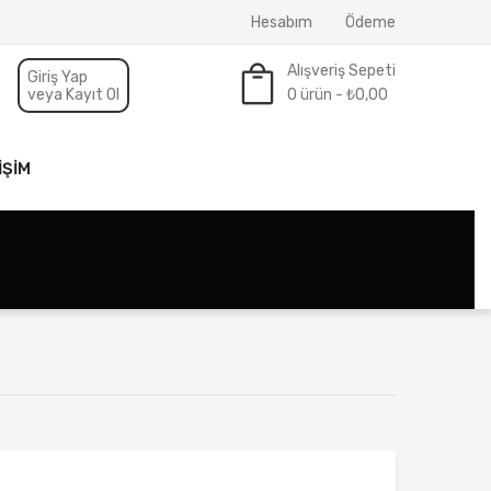
Hesabım
Ödeme
Alışveriş Sepeti
Giriş Yap
veya Kayıt Ol
0 ürün -
₺
0,00
Sepette ürün yok.
IŞIM