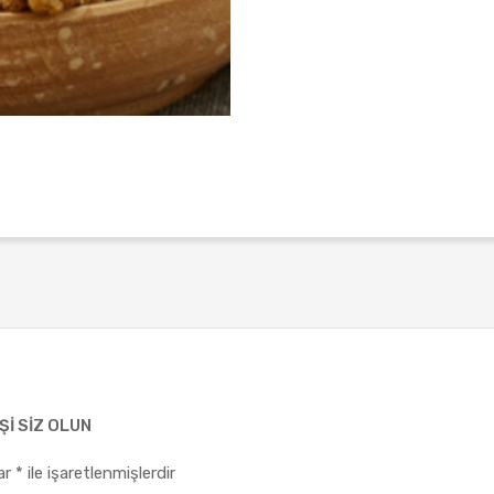
ŞI SIZ OLUN
lar
*
ile işaretlenmişlerdir