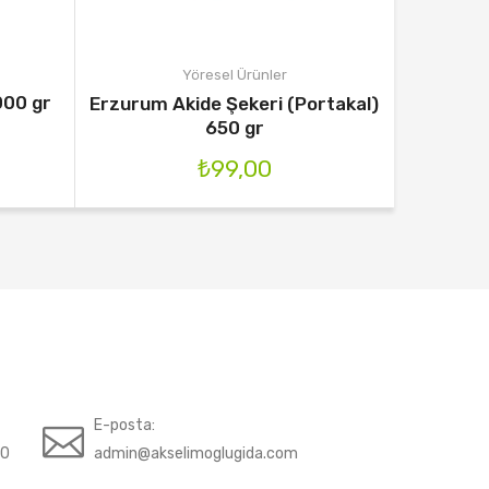
Yöresel Ürünler
000 gr
Hınıs Fa
Erzurum Akide Şekeri (Portakal)
650 gr
₺
99,00
E-posta:
70
admin@akselimoglugida.com