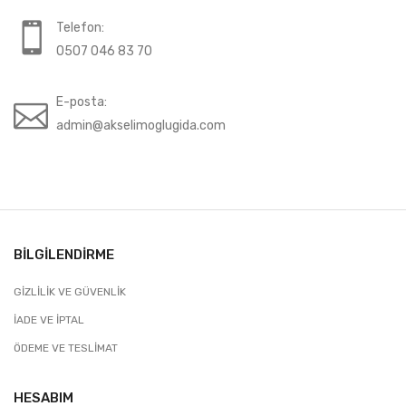
Telefon:
0507 046 83 70
E-posta:
admin@akselimoglugida.com
BILGILENDIRME
GIZLILIK VE GÜVENLIK
İADE VE İPTAL
ÖDEME VE TESLIMAT
HESABIM