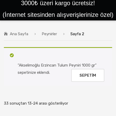
3000₺ üzeri kargo ücretsiz!
ANA SAYFA
(İnternet sitesinden alışverişlerinize özel)
SIPARIŞLER
GIRIŞ YAP VEYA KAYIT OL
Ana Sayfa
Peynirler
Sayfa 2
BALLAR
PEYNIRLER
KAYMAKLAR
“Akselimoğlu Erzincan Tulum Peyniri 1000 gr”
TEREYAĞLAR
sepetinize eklendi.
SEPETIM
PEKMEZLER
HELVALAR
PESTIL ÇEŞITLERI
33 sonuçtan 13-24 arası gösteriliyor
YÖRESEL ÜRÜNLER