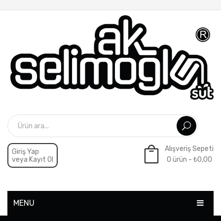
Alışveriş Sepeti
Giriş Yap
veya Kayıt Ol
0 ürün -
₺
0,00
Sepette ürün yok.
MENU