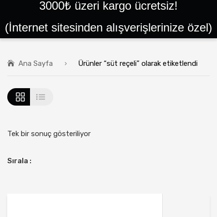
3000₺ üzeri kargo ücretsiz!
ANA SAYFA
(İnternet sitesinden alışverişlerinize özel)
SIPARIŞLER
GIRIŞ YAP VEYA KAYIT OL
Ana Sayfa
Ürünler “süt reçeli” olarak etiketlendi
BALLAR
PEYNIRLER
KAYMAKLAR
TEREYAĞLAR
Tek bir sonuç gösteriliyor
PEKMEZLER
Sırala :
HELVALAR
PESTIL ÇEŞITLERI
YÖRESEL ÜRÜNLER