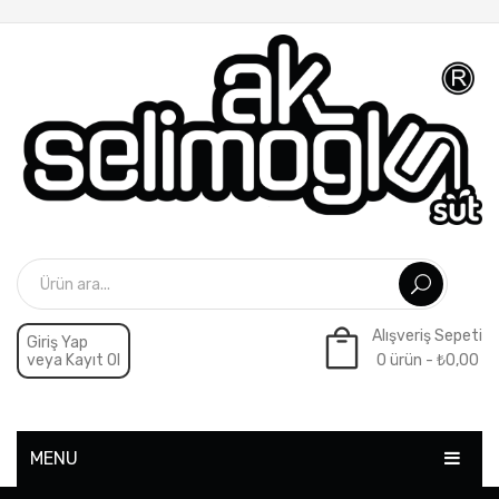
Alışveriş Sepeti
Giriş Yap
veya Kayıt Ol
0 ürün -
₺
0,00
Sepette ürün yok.
MENU