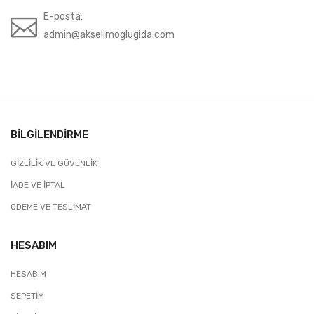
E-posta:
admin@akselimoglugida.com
BILGILENDIRME
GIZLILIK VE GÜVENLIK
İADE VE İPTAL
ÖDEME VE TESLIMAT
HESABIM
HESABIM
SEPETIM